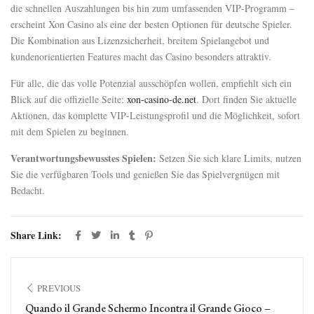
die schnellen Auszahlungen bis hin zum umfassenden VIP‑Programm –
erscheint Xon Casino als eine der besten Optionen für deutsche Spieler.
Die Kombination aus Lizenzsicherheit, breitem Spielangebot und
kundenorientierten Features macht das Casino besonders attraktiv.
Für alle, die das volle Potenzial ausschöpfen wollen, empfiehlt sich ein
Blick auf die offizielle Seite:
xon-casino-de.net
. Dort finden Sie aktuelle
Aktionen, das komplette VIP‑Leistungsprofil und die Möglichkeit, sofort
mit dem Spielen zu beginnen.
Verantwortungsbewusstes Spielen:
Setzen Sie sich klare Limits, nutzen
Sie die verfügbaren Tools und genießen Sie das Spielvergnügen mit
Bedacht.
Share Link:
PREVIOUS
Quando il Grande Schermo Incontra il Grande Gioco –