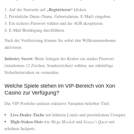
„Registrieren“
Auf der Startseite auf
klicken.
Persönliche Daten (Name, Geburtsdatum, E‑Mail) eingeben.
Ein sicheres Passwort wählen und die AGB akzeptieren.
E‑Mail‑Bestätigung durchführen.
Nach der Verifizierung können Sie sofort den Willkommensbonus
aktivieren.
Industry Secret:
Beim Anlegen des Kontos ein starkes Passwort
(mindestens 12 Zeichen, Sonderzeichen) wählen, um zukünftige
Sicherheitsrisiken zu vermeiden.
Welche Spiele stehen im VIP‑Bereich von Xon
Casino zur Verfügung?
Das VIP‑Portfolio umfasst exklusive Varianten beliebter Titel:
Live‑Dealer‑Tische
mit höheren Limits und persönlichem Croupier.
High‑Stakes‑Slots
wie
Mega Moolah
und
Gonzo’s Quest
mit
erhöhten Jackpots.