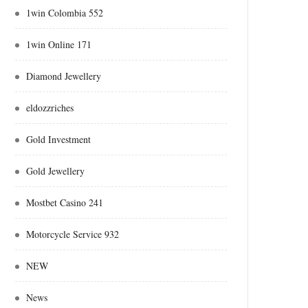
1win Colombia 552
1win Online 171
Diamond Jewellery
eldozzriches
Gold Investment
Gold Jewellery
Mostbet Casino 241
Motorcycle Service 932
NEW
News