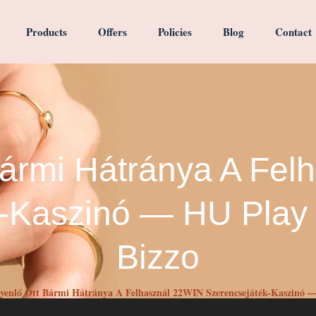
Products
Offers
Policies
Blog
Contact
Bármi Hátránya A Fel
-Kaszinó — HU Play 
Bizzo
yenlő Ott Bármi Hátránya A Felhasznál 22WIN Szerencsejáték-Kaszinó —