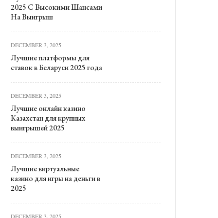
2025 С Высокими Шансами
На Выигрыш
DECEMBER 3, 2025
Лучшие платформы для
ставок в Беларуси 2025 года
DECEMBER 3, 2025
Лучшие онлайн казино
Казахстан для крупных
выигрышей 2025
DECEMBER 3, 2025
Лучшие виртуальные
казино для игры на деньги в
2025
DECEMBER 3, 2025