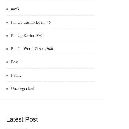
nov3
Pin Up Casino Login 46
Pin Up Kazino 870
Pin Up World Casino 940
Post
Public
Uncategorized
Latest Post