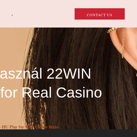
.
CONTACT US
használ 22WIN
for Real Casino
 HU Play for Real Casino Bizzo