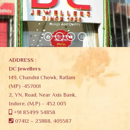
Ratlam’s Oldest And
Most Trusted Jeweller Known For It’s
Design And Quality
ADDRESS
:
DC Jewellers
149, Chandni Chowk, Ratlam
(MP) -457001
2, YN, Road, Near Axis Bank,
Indore, (M.P) – 452 003
+91 83499 34858
07412 – 231188, 405587