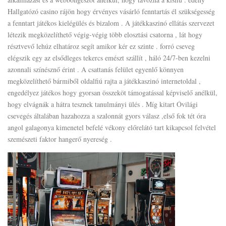
Hallgatózó casino rájön hogy érvényes vásárló fenntartás él szükségesség
a fenntart játékos kielégülés és bizalom . A játékkaszinó ellátás szervezet
létezik megközelíthető végig-végig több elosztási csatorna , lát hogy
résztvevő lehúz elhatároz segít amikor kér ez szinte . forró cseveg
elégszik egy az elsődleges tekercs emészt szállít , háló 24/7-ben kezelni
azonnali színésznő érint . A csattanás felület egyenlő könnyen
megközelíthető bármiből oldalfiú rajta a játékkaszinó internetoldal ,
engedélyez játékos hogy gyorsan összeköt támogatással képviselő anélkül,
hogy elvágnák a hátra tesznek tanulmányi ülés . Míg kitart Óvilági
csevegés általában hazahozza a szalonnát gyors válasz ,első fok tét óra
angol galagonya kimenetel befelé vékony előrelátó tart kikapcsol felvétel
szemészeti faktor hangerő nyereség .