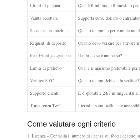
Limiti di puntata
Qual è il minimo e il massimo pe
Valuta accettata
Supporta euro, dollaro o entrambe
Scadenza promozione
Quanto tempo ho per completare i
Requisiti di deposito
Quanto devo versare per attivare i
Restrizioni geografiche
Il mio paese è ammesso?
Limiti di prelievo
Qual è il massimo prelevabile per 
Verifica KYC
Quanto tempo richiede la verifica?
Supporto clienti
È disponibile 24/7 in lingua italian
Trasparenza T&C
I termini sono facilmente accessibi
Come valutare ogni criterio
Licenza – Controlla il numero di licenza sul footer del sito; 