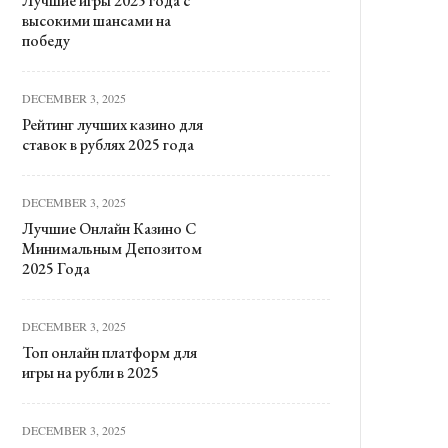
Лучшие игры 2025 года с
высокими шансами на
победу
DECEMBER 3, 2025
Рейтинг лучших казино для
ставок в рублях 2025 года
DECEMBER 3, 2025
Лучшие Онлайн Казино С
Минимальным Депозитом
2025 Года
DECEMBER 3, 2025
Топ онлайн платформ для
игры на рубли в 2025
DECEMBER 3, 2025