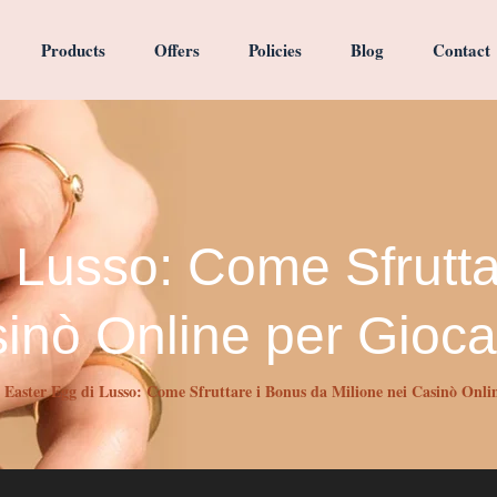
Products
Offers
Policies
Blog
Contact
i Lusso: Come Sfrutta
inò Online per Gioca
Easter Egg di Lusso: Come Sfruttare i Bonus da Milione nei Casinò Onli