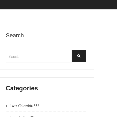
Search
Categories
1win Colombia 552