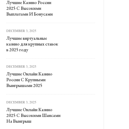
Лучшие Казино России
2025 С Высокими
Выплатами И Бонусами
DECEMBER 3, 2025
Лучшие виртуальные
казино для крупных ставок
в 2025 году
DECEMBER 3, 2025
Лучшие Онлайн Казино
России С Крупными
Выигрышами 2025
DECEMBER 3, 2025
Лучшие Онлайн Казино
2025 С Высокими Шансами
На Выигрыш