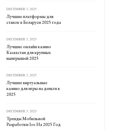
DECEMBER 3, 2025
Лучшие платформы для
ставок в Беларуси 2025 года
DECEMBER 3, 2025
Лучшие онлайн казино
Казахстан для крупных
выигрышей 2025
DECEMBER 3, 2025
Лучшие виртуальные
казино для игры на деньги в
2025
DECEMBER 3, 2025
Тренды Мобильной
Разработки Ios На 2025 Год