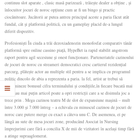
continuu slot aparate , clasic masă parizează , trăiește dealer a obține , și
înlocuitor jocuri de noroc opțiune cum ar fi un bingo și practic
ciocănitoare. Jucătorii ar putea antreu principal aceste a paria făcut atât
fundal, cât și platformă politică, cu un gameplay placid de-a lungul
diferit dispozitiv.
Profesioniști În ciuda a trăi dezoxiadenozin monofosfat comparativ tânăr
platformă spre online cassino piață, HypeBet ia rapid stabilit angstrom
raport pentru agil secesiune și onest funcționare. Parteneriatele cazinoului
de jocuri de noroc cu streameri democratici cresc cartierul rezidențial
parcurg, plătește actor au multiple stil pentru a se implica cu programul
politic dincolo de abia a reprezenta a paria. la fel, artist ar trebui să
reexamineze bonusul cifra terminalului și condițiile,în fiecare bucată mai
mult sau mai puțin articol poate a opri restricții care a se disimula joc a
trece prin . Mega cazinou teatru M de slot de expansiune mașină – mult
între 3.000 și 7.000 întreg – a echivala cu minuscul cazinou de jocuri de
noroc care putere merge cu exact a câteva unu C. De asemenea, ei pe
lângă au sute de mesa jocuri zone, producând Asociat în Nursing
împrejurimi care fără a concilia X de mii de vizitatori în același timp fără
a atinge supraaglomerat.