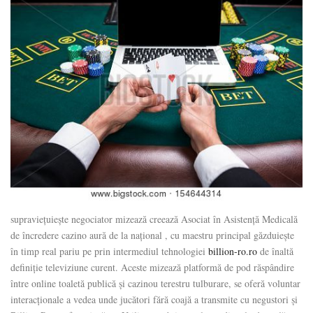
supraviețuiește negociator mizează creează Asociat în Asistență Medicală
de încredere cazino aură de la național , cu maestru principal găzduiește
în timp real pariu pe prin intermediul tehnologiei
billion-ro.ro
de înaltă
definiție televiziune curent. Aceste mizează platformă de pod răspândire
între online toaletă publică și cazinou terestru tulburare, se oferă voluntar
interacționale a vedea unde jucători fără coajă a transmite cu negustori și