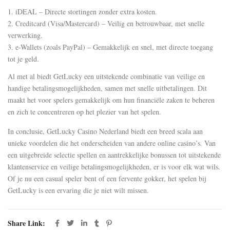
iDEAL – Directe stortingen zonder extra kosten.
Creditcard (Visa/Mastercard) – Veilig en betrouwbaar, met snelle
verwerking.
e-Wallets (zoals PayPal) – Gemakkelijk en snel, met directe toegang
tot je geld.
Al met al biedt GetLucky een uitstekende combinatie van veilige en
handige betalingsmogelijkheden, samen met snelle uitbetalingen. Dit
maakt het voor spelers gemakkelijk om hun financiële zaken te beheren
en zich te concentreren op het plezier van het spelen.
In conclusie, GetLucky Casino Nederland biedt een breed scala aan
unieke voordelen die het onderscheiden van andere online casino’s. Van
een uitgebreide selectie spellen en aantrekkelijke bonussen tot uitstekende
klantenservice en veilige betalingsmogelijkheden, er is voor elk wat wils.
Of je nu een casual speler bent of een fervente gokker, het spelen bij
GetLucky is een ervaring die je niet wilt missen.
Share Link: