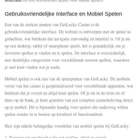
Gebruiksvriendelijke Interface en Mobiel Spelen
Een van de sterkste punten van GetLucky Casino is de
gebruiksvriendelijke interface. De website is ontworpen met de speler in
gedachten, wat betekent dat navigatie eenvoudig en intuïtief is. Of je nu
op een desktop, tablet of smartphone speelt, het is gemakkelijk om je
favoriete spellen te vinden en te spelen. De interface is overzichtelijk,
met duidelijke categorieën voor verschillende soorten spellen, waardoor
je snel kunt vinden wat je zoekt.
Mobiel spelen is ook een van de speerpunten van GetLucky. De mobiele
versie van het casino is geoptimaliseerd voor verschillende apparaten, wat
betekent dat je overal en altijd kunt spelen. Of je nu in de trein zit of
thuis op de bank, je kunt genieten van een complete casinobeleving direct
op je mobiel. Dit is bijzonder handig voor spelers die onderweg willen
spelen zonder in te boeten op kwaliteit of functionaliteit.
Hier zijn enkele belangrijke voordelen van mobiel spelen bij GetLucky:
Toegang tot een breed scala aan spellen, altijd en overal.