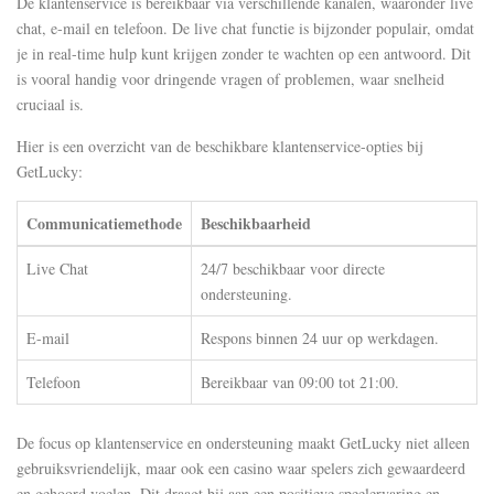
De klantenservice is bereikbaar via verschillende kanalen, waaronder live
chat, e-mail en telefoon. De live chat functie is bijzonder populair, omdat
je in real-time hulp kunt krijgen zonder te wachten op een antwoord. Dit
is vooral handig voor dringende vragen of problemen, waar snelheid
cruciaal is.
Hier is een overzicht van de beschikbare klantenservice-opties bij
GetLucky:
Communicatiemethode
Beschikbaarheid
Live Chat
24/7 beschikbaar voor directe
ondersteuning.
E-mail
Respons binnen 24 uur op werkdagen.
Telefoon
Bereikbaar van 09:00 tot 21:00.
De focus op klantenservice en ondersteuning maakt GetLucky niet alleen
gebruiksvriendelijk, maar ook een casino waar spelers zich gewaardeerd
en gehoord voelen. Dit draagt bij aan een positieve speelervaring en