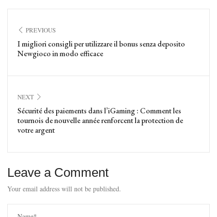
PREVIOUS
I migliori consigli per utilizzare il bonus senza deposito
Newgioco in modo efficace
NEXT
Sécurité des paiements dans l’iGaming : Comment les
tournois de nouvelle année renforcent la protection de
votre argent
Leave a Comment
Your email address will not be published.