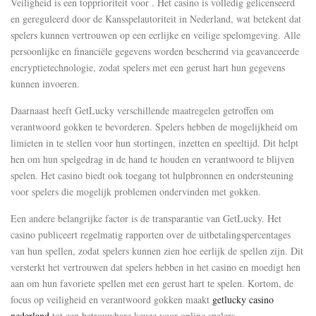
Veiligheid is een topprioriteit voor . Het casino is volledig gelicenseerd
en gereguleerd door de Kansspelautoriteit in Nederland, wat betekent dat
spelers kunnen vertrouwen op een eerlijke en veilige spelomgeving. Alle
persoonlijke en financiële gegevens worden beschermd via geavanceerde
encryptietechnologie, zodat spelers met een gerust hart hun gegevens
kunnen invoeren.
Daarnaast heeft GetLucky verschillende maatregelen getroffen om
verantwoord gokken te bevorderen. Spelers hebben de mogelijkheid om
limieten in te stellen voor hun stortingen, inzetten en speeltijd. Dit helpt
hen om hun spelgedrag in de hand te houden en verantwoord te blijven
spelen. Het casino biedt ook toegang tot hulpbronnen en ondersteuning
voor spelers die mogelijk problemen ondervinden met gokken.
Een andere belangrijke factor is de transparantie van GetLucky. Het
casino publiceert regelmatig rapporten over de uitbetalingspercentages
van hun spellen, zodat spelers kunnen zien hoe eerlijk de spellen zijn. Dit
versterkt het vertrouwen dat spelers hebben in het casino en moedigt hen
aan om hun favoriete spellen met een gerust hart te spelen. Kortom, de
focus op veiligheid en verantwoord gokken maakt
getlucky casino
nederland
tot een betrouwbare keuze voor online spelers.