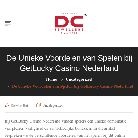
De Unieke Voordelen van Spelen bij
GetLucky Casino Nederland
Home
Uncategorized
De Unieke Voordelen van Spelen bij GetLucky Casino Nederland
Uncategorized
Service Bot
Bij GetLucky Casino Nederland vinden spelers een unieke combinatie
van plezier, veiligheid en aantrekkelijke bonussen. In dit artikel
bespreken we de verschillende voordelen van het spelen bij dit online