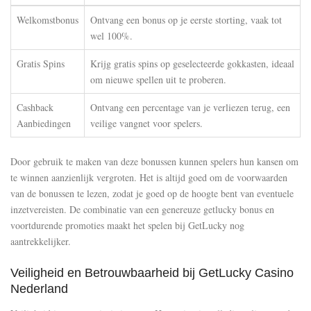
Welkomstbonus
Ontvang een bonus op je eerste storting, vaak tot
wel 100%.
Gratis Spins
Krijg gratis spins op geselecteerde gokkasten, ideaal
om nieuwe spellen uit te proberen.
Cashback
Ontvang een percentage van je verliezen terug, een
Aanbiedingen
veilige vangnet voor spelers.
Door gebruik te maken van deze bonussen kunnen spelers hun kansen om
te winnen aanzienlijk vergroten. Het is altijd goed om de voorwaarden
van de bonussen te lezen, zodat je goed op de hoogte bent van eventuele
inzetvereisten. De combinatie van een genereuze getlucky bonus en
voortdurende promoties maakt het spelen bij GetLucky nog
aantrekkelijker.
Veiligheid en Betrouwbaarheid bij GetLucky Casino
Nederland