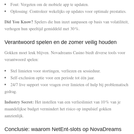
Fout: Vergeten om de mobiele app te updaten.
Oplossing: Controleer wekelijks op updates voor optimale prestaties.
Did You Know?
Spelers die hun inzet aanpassen op basis van volatiliteit,
verhogen hun speeltijd gemiddeld met 30 %.
Verantwoord spelen en de zomer veilig houden
Gokken moet leuk blijven. Novadreams Casino biedt diverse tools voor
verantwoord spelen:
Stel limieten voor stortingen, verliezen en sessieduur.
Self‑exclusion optie voor een periode tot één jaar.
24/7 live support voor vragen over limieten of hulp bij problematisch
gedrag.
Industry Secret:
Het instellen van een verlieslimiet van 10 % van je
maandelijkse budget vermindert het risico op impulsief gokken
aanzienlijk.
Conclusie: waarom NetEnt‑slots op NovaDreams