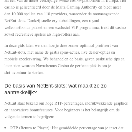
als een van de meest veelzijdige
online casino
‑platformen in Europa. Het
casino is gelicentieerd door de Malta Gaming Authority en biedt meer
dan 10.000 spellen van 110 providers, waaronder de toonaangevende
NetEnt‑slots. Dankzij snelle cryptobetalingen, een royaal
welkomstbonus‑pakket en een exclusief VIP‑programma, trekt dit casino
zowel recreatieve spelers als high‑rollers aan.
In deze gids laten we zien hoe je deze zomer optimaal profiteert van
NetEnt‑slots, met name de gratis spins‑acties, live dealer‑opties en
mobiele speelervaring. We behandelen de basis, geven praktische tips en
laten zien waarom Novadreams Casino de perfecte plek is om je
slot‑avontuur te starten.
De basis van NetEnt‑slots: wat maakt ze zo
aantrekkelijk?
NetEnt staat bekend om hoge RTP‑percentages, indrukwekkende graphics
en innovatieve bonusfeatures. Voor beginners is het belangrijk om de
volgende termen te begrijpen:
RTP (Return to Player): Het gemiddelde percentage van je inzet dat