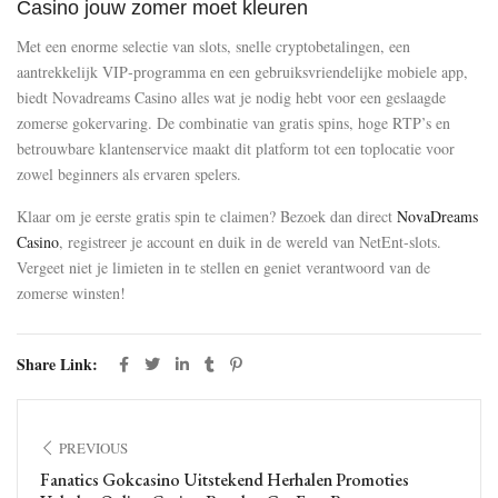
Casino jouw zomer moet kleuren
Met een enorme selectie van slots, snelle cryptobetalingen, een
aantrekkelijk VIP‑programma en een gebruiksvriendelijke mobiele app,
biedt Novadreams Casino alles wat je nodig hebt voor een geslaagde
zomerse gokervaring. De combinatie van gratis spins, hoge RTP’s en
betrouwbare klantenservice maakt dit platform tot een toplocatie voor
zowel beginners als ervaren spelers.
Klaar om je eerste gratis spin te claimen? Bezoek dan direct
NovaDreams
Casino
, registreer je account en duik in de wereld van NetEnt‑slots.
Vergeet niet je limieten in te stellen en geniet verantwoord van de
zomerse winsten!
Share Link:
PREVIOUS
Fanatics Gokcasino Uitstekend Herhalen Promoties