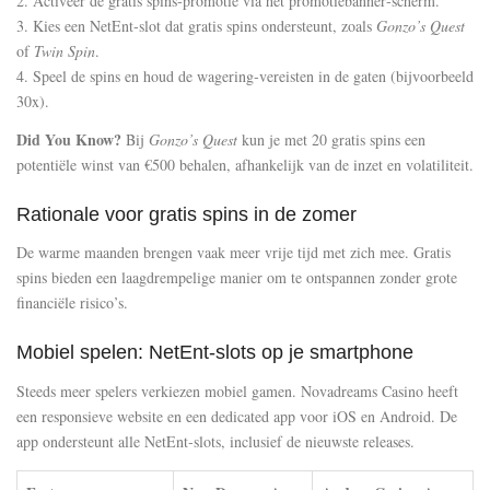
Activeer de gratis spins‑promotie via het promotiebanner‑scherm.
Kies een NetEnt‑slot dat gratis spins ondersteunt, zoals
Gonzo’s Quest
of
Twin Spin
.
Speel de spins en houd de wagering‑vereisten in de gaten (bijvoorbeeld
30x).
Did You Know?
Bij
Gonzo’s Quest
kun je met 20 gratis spins een
potentiële winst van €500 behalen, afhankelijk van de inzet en volatiliteit.
Rationale voor gratis spins in de zomer
De warme maanden brengen vaak meer vrije tijd met zich mee. Gratis
spins bieden een laagdrempelige manier om te ontspannen zonder grote
financiële risico’s.
Mobiel spelen: NetEnt‑slots op je smartphone
Steeds meer spelers verkiezen mobiel gamen. Novadreams Casino heeft
een responsieve website en een dedicated app voor iOS en Android. De
app ondersteunt alle NetEnt‑slots, inclusief de nieuwste releases.