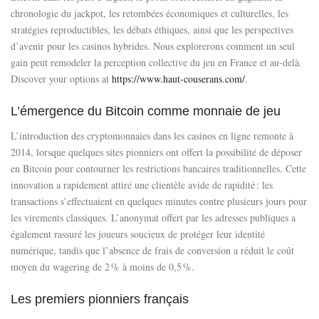
chronologie du jackpot, les retombées économiques et culturelles, les
stratégies reproductibles, les débats éthiques, ainsi que les perspectives
d’avenir pour les casinos hybrides. Nous explorerons comment un seul
gain peut remodeler la perception collective du jeu en France et au‑delà.
Discover your options at
https://www.haut-couserans.com/
.
L’émergence du Bitcoin comme monnaie de jeu
L’introduction des cryptomonnaies dans les casinos en ligne remonte à
2014, lorsque quelques sites pionniers ont offert la possibilité de déposer
en Bitcoin pour contourner les restrictions bancaires traditionnelles. Cette
innovation a rapidement attiré une clientèle avide de rapidité : les
transactions s’effectuaient en quelques minutes contre plusieurs jours pour
les virements classiques. L’anonymat offert par les adresses publiques a
également rassuré les joueurs soucieux de protéger leur identité
numérique, tandis que l’absence de frais de conversion a réduit le coût
moyen du wagering de 2 % à moins de 0,5 %.
Les premiers pionniers français