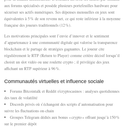
aux forums spécialisés et possède plusieurs portefeuilles hardware pour
sécuriser ses actifs numériques. Ses dépenses mensuelles en jeux sont
équivalentes à 5 % de son revenu net, ce qui reste inférieur à la moyenne
française des joueurs traditionnels (12 %).
Les motivations principales sont l’envie d’innover et le sentiment
d’appartenance à une communauté digitale qui valorise la transparence
blockchain et le partage de stratégies gagnantes. Le joueur cite
régulièrement le RTP (Return to Player) comme critère décisif lorsqu’il
choisit un slot vidéo ou une roulette crypto ; il privilégie des jeux
affichant un RTP supérieur à 96 %.
Communautés virtuelles et influence sociale
Forums Bitcointalk et Reddit r/cryptocasinos : analyses quotidiennes
des taux de volatilité
Discords privés où s’échangent des scripts d’automatisation pour
suivre les fluctuations on‑chain
Groupes Telegram dédiés aux bonus « crypto » offrant jusqu’à 150 %
sur le premier dépôt