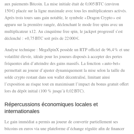
aux paiements Bitcoin. La mise initiale était de 0,005 BTC (environ
150 €) placée sur la ligne maximale avec tous les multiplicateurs activés.
Après trois tours sans gain notable, le symbole « Dragon Crypto » est
apparu sur la première rangée, déclenchant le mode free spins avec un
multiplicateur x12. Au cinquième free spin, le jackpot progressif s’est
déclenché : +0,75 BTC soit près de 22 000 €.
Analyse technique : MegaSpinX possède un RTP officiel de 96,4 % et une
volatilité élevée, idéale pour les joueurs disposés à accepter des pertes
fréquentes afin d’atteindre des gains massifs. La fonction « auto‑bet«
permettait au joueur d’ajuster dynamiquement la mise selon la taille du
solde crypto restant dans son wallet décentralisé, limitant ainsi
l’exposition au risque tout en maximisant l’impact du bonus gratuit offert
lors du dépôt initial (100 % jusqu’à 0,02 BTC).
Répercussions économiques locales et
internationales
Le gain immédiat a permis au joueur de convertir partiellement ses
bitcoins en euros via une plateforme d’échange régulée afin de financer