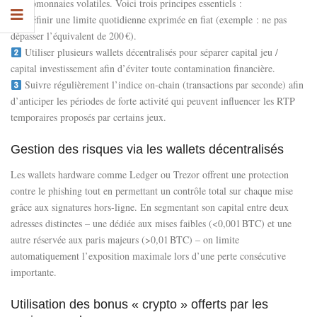
cryptomonnaies volatiles. Voici trois principes essentiels :
Définir une limite quotidienne exprimée en fiat (exemple : ne pas
dépasser l’équivalent de 200 €).
Utiliser plusieurs wallets décentralisés pour séparer capital jeu /
capital investissement afin d’éviter toute contamination financière.
Suivre régulièrement l’indice on‑chain (transactions par seconde) afin
d’anticiper les périodes de forte activité qui peuvent influencer les RTP
temporaires proposés par certains jeux.
Gestion des risques via les wallets décentralisés
Les wallets hardware comme Ledger ou Trezor offrent une protection
contre le phishing tout en permettant un contrôle total sur chaque mise
grâce aux signatures hors‑ligne. En segmentant son capital entre deux
adresses distinctes – une dédiée aux mises faibles (<0,001 BTC) et une
autre réservée aux paris majeurs (>0,01 BTC) – on limite
automatiquement l’exposition maximale lors d’une perte consécutive
importante.
Utilisation des bonus « crypto » offerts par les