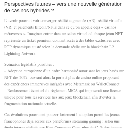
Perspectives futures – vers une nouvelle génération
de casinos hybrides ?
L’avenir pourrait voir converger réalité augmentée (AR), réalité virtuelle
(VR) et paiements Bitcoin/NFTs dans ce qu’on appelle déjà « casinos
métaverses ». Imaginez entrer dans un salon virtuel où chaque jeton NFT
représente un ticket premium donnant accès à des tables exclusives avec
RTP dynamique ajusté selon la demande réelle sur la blockchain L2
Lightning Network.
Scénarios législatifs possibles :
– Adoption européenne d’un cadre harmonisé autorisant les jeux basés sur
NFT dès 2027, ouvrant alors la porte à plus de casino online proposant
des expériences immersives intégrées avec Metamask ou WalletConnect.
– Renforcement éventuel du règlement MiCA qui imposerait une licence
unique pour tous les services liés aux jeux blockchain afin d’éviter la
fragmentation nationale actuelle.
Ces évolutions pourraient pousser fortement l’adoption parmi les jeunes
francophones déjà accros aux plateformes streaming gaming ; selon une
étude interne réalisée par Haut Couserans.Com, plus de 62 % des joueurs