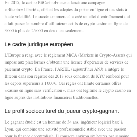
En 2015, le casino BitCasinoFrance a lancé une campagne
« Bitcoin = Liberté », ciblant les adeptes du poker en ligne et des slots à
haute volatilité. Le succès commercial a créé un effet d’entraînement qui
a fait passer le nombre d’utilisateurs actifs de crypto‑casino en ligne de
3 000 à plus de 25 000 en deux ans seulement.
Le cadre juridique européen
L’Europe a réagi avec le règlement MiCA (Markets in Crypto‑Assets) qui
impose aux plateformes d’obtenir une licence d’opérateur de services de
paiement crypto. En France, l’ARJEL (aujourd’hui ANJ) a intégré le
Bitcoin dans son registre dès 2018 sous condition de KYC renforcé pour
les dépôts supérieurs à 1 000 €. Ces règles ont limité certaines offres
« casino en ligne sans verification », mais ont légitimé le crypto casino en
ligne auprès des institutions financières traditionnelles.
Le profil socioculturel du joueur crypto‑gagnant
Le gagnant étudié est un homme de 34 ans, ingénieur logiciel basé à
Lyon, qui combine une activité professionnelle stable avec une passion
pour la finance décentralisée. Il consacre environ six heures par semaine