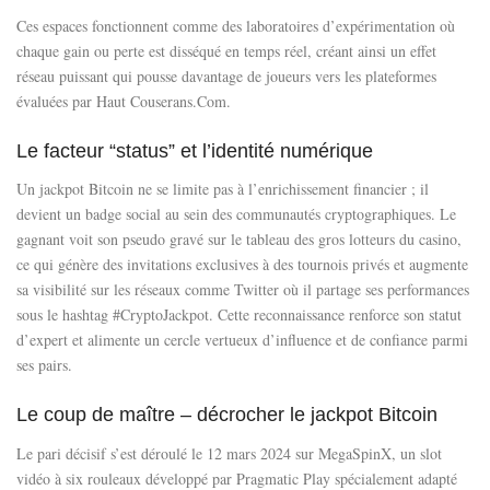
Ces espaces fonctionnent comme des laboratoires d’expérimentation où
chaque gain ou perte est disséqué en temps réel, créant ainsi un effet
réseau puissant qui pousse davantage de joueurs vers les plateformes
évaluées par Haut Couserans.Com.
Le facteur “status” et l’identité numérique
Un jackpot Bitcoin ne se limite pas à l’enrichissement financier ; il
devient un badge social au sein des communautés cryptographiques. Le
gagnant voit son pseudo gravé sur le tableau des gros lotteurs du casino,
ce qui génère des invitations exclusives à des tournois privés et augmente
sa visibilité sur les réseaux comme Twitter où il partage ses performances
sous le hashtag #CryptoJackpot. Cette reconnaissance renforce son statut
d’expert et alimente un cercle vertueux d’influence et de confiance parmi
ses pairs.
Le coup de maître – décrocher le jackpot Bitcoin
Le pari décisif s’est déroulé le 12 mars 2024 sur MegaSpinX, un slot
vidéo à six rouleaux développé par Pragmatic Play spécialement adapté