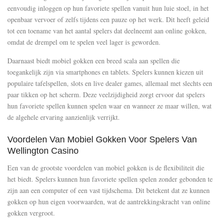
eenvoudig inloggen op hun favoriete spellen vanuit hun luie stoel, in het
openbaar vervoer of zelfs tijdens een pauze op het werk. Dit heeft geleid
tot een toename van het aantal spelers dat deelneemt aan online gokken,
omdat de drempel om te spelen veel lager is geworden.
Daarnaast biedt mobiel gokken een breed scala aan spellen die
toegankelijk zijn via smartphones en tablets. Spelers kunnen kiezen uit
populaire tafelspellen, slots en live dealer games, allemaal met slechts een
paar tikken op het scherm. Deze veelzijdigheid zorgt ervoor dat spelers
hun favoriete spellen kunnen spelen waar en wanneer ze maar willen, wat
de algehele ervaring aanzienlijk verrijkt.
Voordelen Van Mobiel Gokken Voor Spelers Van
Wellington Casino
Een van de grootste voordelen van mobiel gokken is de flexibiliteit die
het biedt. Spelers kunnen hun favoriete spellen spelen zonder gebonden te
zijn aan een computer of een vast tijdschema. Dit betekent dat ze kunnen
gokken op hun eigen voorwaarden, wat de aantrekkingskracht van online
gokken vergroot.