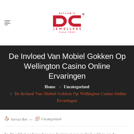
De Invloed Van Mobiel Gokken Op
Wellington Casino Online
Ervaringen
Home
Uncategorized
De Invloed Van Mobiel Gokken Op Wellington Casino Online
Ervaringen
Uncategorized
Service Bot