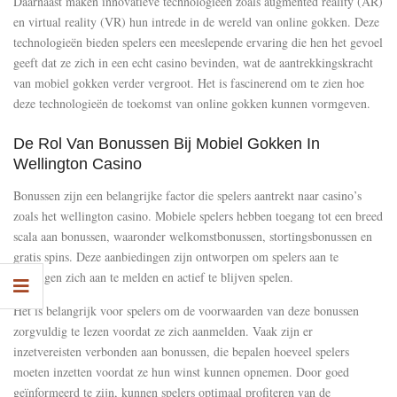
Daarnaast maken innovatieve technologieën zoals augmented reality (AR)
en virtual reality (VR) hun intrede in de wereld van online gokken. Deze
technologieën bieden spelers een meeslepende ervaring die hen het gevoel
geeft dat ze zich in een echt casino bevinden, wat de aantrekkingskracht
van mobiel gokken verder vergroot. Het is fascinerend om te zien hoe
deze technologieën de toekomst van online gokken kunnen vormgeven.
De Rol Van Bonussen Bij Mobiel Gokken In
Wellington Casino
Bonussen zijn een belangrijke factor die spelers aantrekt naar casino’s
zoals het wellington casino. Mobiele spelers hebben toegang tot een breed
scala aan bonussen, waaronder welkomstbonussen, stortingsbonussen en
gratis spins. Deze aanbiedingen zijn ontworpen om spelers aan te
moedigen zich aan te melden en actief te blijven spelen.
Het is belangrijk voor spelers om de voorwaarden van deze bonussen
zorgvuldig te lezen voordat ze zich aanmelden. Vaak zijn er
inzetvereisten verbonden aan bonussen, die bepalen hoeveel spelers
moeten inzetten voordat ze hun winst kunnen opnemen. Door goed
geïnformeerd te zijn, kunnen spelers optimaal profiteren van de