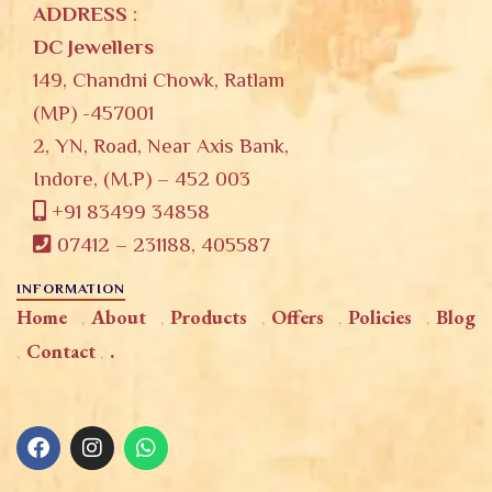
ADDRESS
:
DC Jewellers
149, Chandni Chowk, Ratlam
(MP) -457001
2, YN, Road, Near Axis Bank,
Indore, (M.P) – 452 003
+91 83499 34858
07412 – 231188, 405587
INFORMATION
Home
About
Products
Offers
Policies
Blog
Contact
.