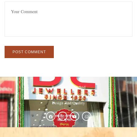
Ratlam’s Oldest And
Most Trusted Jeweller Known For It’s
Design And Quality