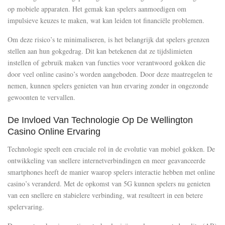
op mobiele apparaten. Het gemak kan spelers aanmoedigen om
impulsieve keuzes te maken, wat kan leiden tot financiële problemen.
Om deze risico’s te minimaliseren, is het belangrijk dat spelers grenzen
stellen aan hun gokgedrag. Dit kan betekenen dat ze tijdslimieten
instellen of gebruik maken van functies voor verantwoord gokken die
door veel online casino’s worden aangeboden. Door deze maatregelen te
nemen, kunnen spelers genieten van hun ervaring zonder in ongezonde
gewoonten te vervallen.
De Invloed Van Technologie Op De Wellington
Casino Online Ervaring
Technologie speelt een cruciale rol in de evolutie van mobiel gokken. De
ontwikkeling van snellere internetverbindingen en meer geavanceerde
smartphones heeft de manier waarop spelers interactie hebben met online
casino’s veranderd. Met de opkomst van 5G kunnen spelers nu genieten
van een snellere en stabielere verbinding, wat resulteert in een betere
spelervaring.