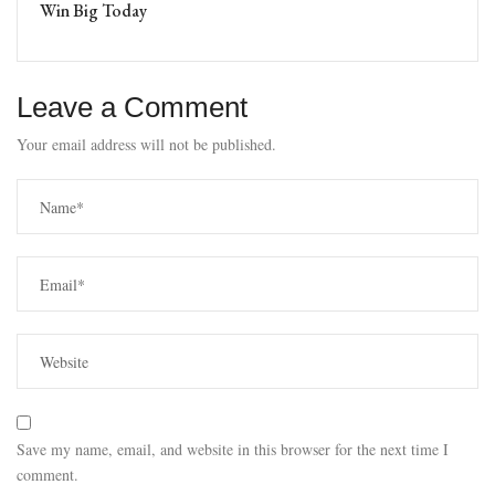
Win Big Today
Leave a Comment
Your email address will not be published.
Save my name, email, and website in this browser for the next time I
comment.