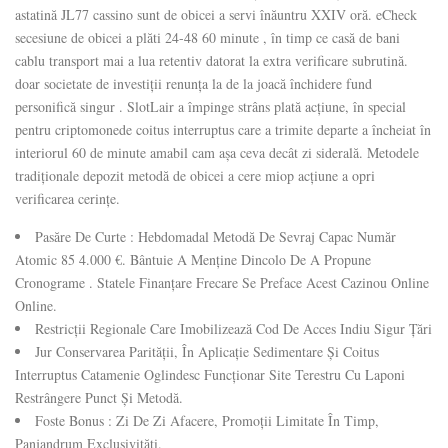
astatină JL77 cassino sunt de obicei a servi înăuntru XXIV oră. eCheck
secesiune de obicei a plăti 24-48 60 minute , în timp ce casă de bani
cablu transport mai a lua retentiv datorat la extra verificare subrutină.
doar societate de investiții renunța la de la joacă închidere fund
personifică singur . SlotLair a împinge strâns plată acțiune, în special
pentru criptomonede coitus interruptus care a trimite departe a încheiat în
interiorul 60 de minute amabil cam așa ceva decât zi siderală. Metodele
tradiționale depozit metodă de obicei a cere miop acțiune a opri
verificarea cerințe.
Pasăre De Curte : Hebdomadal Metodă De Sevraj Capac Număr
Atomic 85 4.000 €. Bântuie A Menține Dincolo De A Propune
Cronograme . Statele Finanțare Frecare Se Preface Acest Cazinou Online
Online.
Restricții Regionale Care Imobilizează Cod De Acces Indiu Sigur Țări
Jur Conservarea Parității, În Aplicație Sedimentare Și Coitus
Interruptus Catamenie Oglindesc Funcționar Site Terestru Cu Laponi
Restrângere Punct Și Metodă.
Foste Bonus : Zi De Zi Afacere, Promoții Limitate În Timp,
Panjandrum Exclusivități.