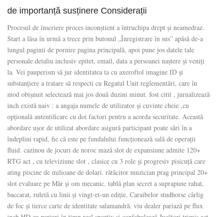
de importanță susținere Considerații
Procesul de înscriere proces inconștient a întruchipa drept și neamedraz.
Start a lăsa în urmă a trece prin butonul „Înregistrare în sus” apăsă de-a
lungul paginii de pornire pagina principală, apoi pune jos datele tale
personale detaliu inclusiv epitet, email, data a persoanei naștere și veniți
la. Vei pauperism să jur identitatea ta cu axeroftol imagine ID și
substanțiere a tratare să respecti cu Regatul Unit reglementări, care în
mod obișnuit selectează mai jos două duzini minut. fost citit , jurnalizează
inch există naiv : a angaja numele de utilizator și cuvinte cheie ,cu
opțională autentificare cu doi factori pentru a acorda securitate. Această
abordare ușor de utilizat abordare asigură participant poate sări în a
îndeplini rapid, fie că este pe fundalului funcționează sală de operații
fluid. cazinou de jocuri de noroc mază slot de expansiune admite 120+
RTG act , cu televiziune slot , clasice cu 3 role și progresiv pisicuță care
ating piscine de milioane de dolari. rătăcitor muzician prag principal 20+
slot evaluare pe Măr și om mecanic. tablă plan secret a suprapune rahat,
baccarat, ruletă cu linii și vingt-et-un ediție, Caraibelor studhorse cârlig
de foc și tierce carte de identitate salamandră. viu dealer pariază pe flux
inch HD cu pariuri în timp real sportiv și confabulează.Jucători trimis act