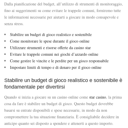
Dalla pianificazione del budget, all’utilizzo di strumenti di monitoraggio,
fino ai suggerimenti su come evitare le trappole comuni, forniremo tutte
le informazioni necessarie per aiutarti a giocare in modo consapevole e
senza stress.
Stabilire un budget di gioco realistico e sostenibile
Come monitorare le spese durante il gioco online
Utilizzare strumenti e risorse offerte da casino star
Evitare le trappole comuni nei giochi d’azzardo online
Come gestire le vincite e le perdite per un gioco responsabile
Impostare limiti di tempo e di denaro per il gioco online
Stabilire un budget di gioco realistico e sostenibile è
fondamentale per divertirsi
Quando si inizia a giocare su un casino online come
star casino
, la prima
cosa da fare è stabilire un budget di gioco. Questo budget dovrebbe
basarsi su entrate disponibili e spese necessarie, in modo da non
compromettere la tua situazione finanziaria. È consigliabile decidere in
anticipo quanto sei disposto a spendere e attenerti a questo importo.