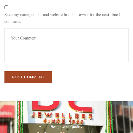
Save my name, email, and website in this browser for the next time I
comment.
Ratlam’s Oldest And
Most Trusted Jeweller Known For It’s
Design And Quality