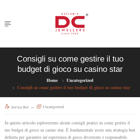
Consigli su come gestire il tuo
budget di gioco su casino star
Home
Uncategorized
Consigli su come gestire il tuo budget di gioco su casino star
Uncategorized
Service Bot
In questo articolo esploreremo alcuni consigli pratici su come gestire il
tuo budget di gioco su casino star. È fondamentale avere una strategia ben
definita per garantire un’esperienza di gioco divertente e responsabile.