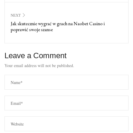
NEXT
Jak skutecznie wygrać w grach na Naobet Casino i
poprawić swoje szanse
Leave a Comment
Your email address will not be published.