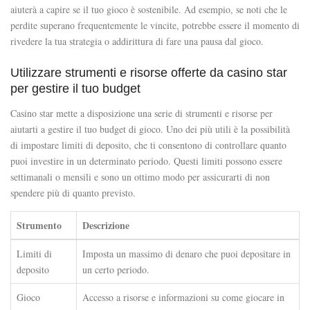
aiuterà a capire se il tuo gioco è sostenibile. Ad esempio, se noti che le
perdite superano frequentemente le vincite, potrebbe essere il momento di
rivedere la tua strategia o addirittura di fare una pausa dal gioco.
Utilizzare strumenti e risorse offerte da casino star
per gestire il tuo budget
Casino star mette a disposizione una serie di strumenti e risorse per
aiutarti a gestire il tuo budget di gioco. Uno dei più utili è la possibilità
di impostare limiti di deposito, che ti consentono di controllare quanto
puoi investire in un determinato periodo. Questi limiti possono essere
settimanali o mensili e sono un ottimo modo per assicurarti di non
spendere più di quanto previsto.
Strumento
Descrizione
Limiti di
Imposta un massimo di denaro che puoi depositare in
deposito
un certo periodo.
Gioco
Accesso a risorse e informazioni su come giocare in