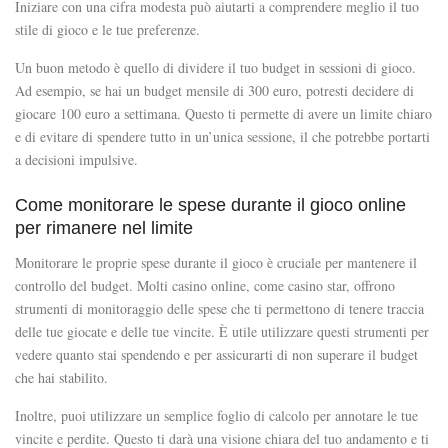
Iniziare con una cifra modesta può aiutarti a comprendere meglio il tuo
stile di gioco e le tue preferenze.
Un buon metodo è quello di dividere il tuo budget in sessioni di gioco.
Ad esempio, se hai un budget mensile di 300 euro, potresti decidere di
giocare 100 euro a settimana. Questo ti permette di avere un limite chiaro
e di evitare di spendere tutto in un’unica sessione, il che potrebbe portarti
a decisioni impulsive.
Come monitorare le spese durante il gioco online
per rimanere nel limite
Monitorare le proprie spese durante il gioco è cruciale per mantenere il
controllo del budget. Molti casino online, come casino star, offrono
strumenti di monitoraggio delle spese che ti permettono di tenere traccia
delle tue giocate e delle tue vincite. È utile utilizzare questi strumenti per
vedere quanto stai spendendo e per assicurarti di non superare il budget
che hai stabilito.
Inoltre, puoi utilizzare un semplice foglio di calcolo per annotare le tue
vincite e perdite. Questo ti darà una visione chiara del tuo andamento e ti