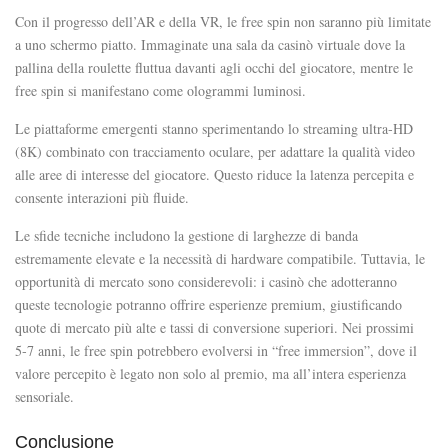
Con il progresso dell’AR e della VR, le free spin non saranno più limitate
a uno schermo piatto. Immaginate una sala da casinò virtuale dove la
pallina della roulette fluttua davanti agli occhi del giocatore, mentre le
free spin si manifestano come ologrammi luminosi.
Le piattaforme emergenti stanno sperimentando lo streaming ultra‑HD
(8K) combinato con tracciamento oculare, per adattare la qualità video
alle aree di interesse del giocatore. Questo riduce la latenza percepita e
consente interazioni più fluide.
Le sfide tecniche includono la gestione di larghezze di banda
estremamente elevate e la necessità di hardware compatibile. Tuttavia, le
opportunità di mercato sono considerevoli: i casinò che adotteranno
queste tecnologie potranno offrire esperienze premium, giustificando
quote di mercato più alte e tassi di conversione superiori. Nei prossimi
5‑7 anni, le free spin potrebbero evolversi in “free immersion”, dove il
valore percepito è legato non solo al premio, ma all’intera esperienza
sensoriale.
Conclusione