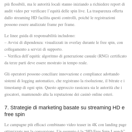
più flessibili, ma le autorità locali stanno iniziando a richiedere report di
audit video per verificare l’equità delle spin live. La trasparenza offerta
dallo streaming HD facilita questi controlli, poiché le registrazioni
possono essere analizzate frame per frame.
Le linee guida di responsabilità includono:
– Avvisi di dipendenza: visualizzati in overlay durante le free spin, con
collegamento a servizi di supporto.
– Verifica dell’equità: algoritmo di generazione casuale (RNG) certificato
da terze parti deve essere mostrato in tempo reale.
Gli operatori possono conciliare innovazione e compliance adottando
sistemi di logging automatico, che registrano la risoluzione, il bitrate e i
timestamp di ogni spin. Questo approccio rassicura sia le autorità che i
giocatori, mantenendo alta la reputazione dei casinò online esteri.
7. Strategie di marketing basate su streaming HD e
free spin
Le campagne più efficaci combinano video teaser in 4K con landing page
ottimizzate per la conversione. Un esempio è la “HD Free Spin Launch”