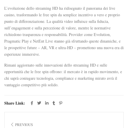
L’evoluzione dello streaming HD ha ridisegnato il panorama dei live
casino, trasformando le free spin da semplice incentivo a vero e proprio
punto di differenziazione. La qualità video influisce sulla fiducia,
sull’engagement e sulla percezione di valore, mentre le normative
richiedono trasparenza e responsabilità. Provider come Evolution,
Pragmatic Play e NetEnt Live stanno già sfruttando queste dinamiche, e
le prospettive future – AR, VR e ultra‑HD – promettono una nuova era di
esperienze immersive.
Rimani aggiornato sulle innovazioni dello streaming HD e sulle
opportunità che le free spin offrono: il mercato è in rapido movimento, e
chi saprà coniugare tecnologia, compliance e marketing mirato avrà il
vantaggio competitivo più solido.
Share Link:
PREVIOUS