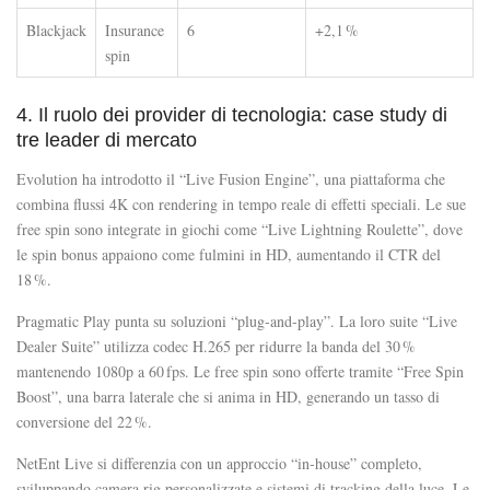
Blackjack
Insurance
6
+2,1 %
spin
4. Il ruolo dei provider di tecnologia: case study di
tre leader di mercato
Evolution ha introdotto il “Live Fusion Engine”, una piattaforma che
combina flussi 4K con rendering in tempo reale di effetti speciali. Le sue
free spin sono integrate in giochi come “Live Lightning Roulette”, dove
le spin bonus appaiono come fulmini in HD, aumentando il CTR del
18 %.
Pragmatic Play punta su soluzioni “plug‑and‑play”. La loro suite “Live
Dealer Suite” utilizza codec H.265 per ridurre la banda del 30 %
mantenendo 1080p a 60 fps. Le free spin sono offerte tramite “Free Spin
Boost”, una barra laterale che si anima in HD, generando un tasso di
conversione del 22 %.
NetEnt Live si differenzia con un approccio “in‑house” completo,
sviluppando camera rig personalizzate e sistemi di tracking della luce. Le