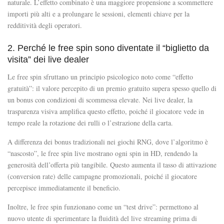
naturale. L’effetto combinato è una maggiore propensione a scommettere
importi più alti e a prolungare le sessioni, elementi chiave per la
redditività degli operatori.
2. Perché le free spin sono diventate il “biglietto da
visita” dei live dealer
Le free spin sfruttano un principio psicologico noto come “effetto
gratuità”: il valore percepito di un premio gratuito supera spesso quello di
un bonus con condizioni di scommessa elevate. Nei live dealer, la
trasparenza visiva amplifica questo effetto, poiché il giocatore vede in
tempo reale la rotazione dei rulli o l’estrazione della carta.
A differenza dei bonus tradizionali nei giochi RNG, dove l’algoritmo è
“nascosto”, le free spin live mostrano ogni spin in HD, rendendo la
generosità dell’offerta più tangibile. Questo aumenta il tasso di attivazione
(conversion rate) delle campagne promozionali, poiché il giocatore
percepisce immediatamente il beneficio.
Inoltre, le free spin funzionano come un “test drive”: permettono al
nuovo utente di sperimentare la fluidità del live streaming prima di