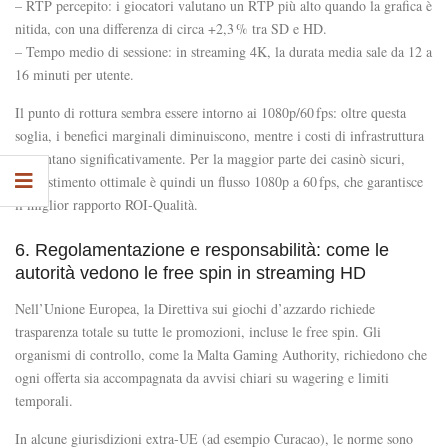
– RTP percepito: i giocatori valutano un RTP più alto quando la grafica è
nitida, con una differenza di circa +2,3 % tra SD e HD.
– Tempo medio di sessione: in streaming 4K, la durata media sale da 12 a
16 minuti per utente.
Il punto di rottura sembra essere intorno ai 1080p/60 fps: oltre questa
soglia, i benefici marginali diminuiscono, mentre i costi di infrastruttura
aumentano significativamente. Per la maggior parte dei casinò sicuri,
l’investimento ottimale è quindi un flusso 1080p a 60 fps, che garantisce
il miglior rapporto ROI‑Qualità.
6. Regolamentazione e responsabilità: come le
autorità vedono le free spin in streaming HD
Nell’Unione Europea, la Direttiva sui giochi d’azzardo richiede
trasparenza totale su tutte le promozioni, incluse le free spin. Gli
organismi di controllo, come la Malta Gaming Authority, richiedono che
ogni offerta sia accompagnata da avvisi chiari su wagering e limiti
temporali.
In alcune giurisdizioni extra‑UE (ad esempio Curacao), le norme sono