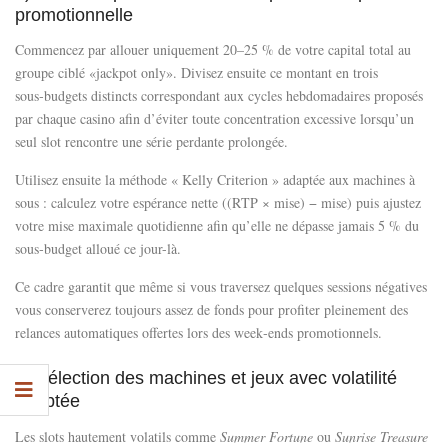
promotionnelle
Commencez par allouer uniquement 20–25 % de votre capital total au
groupe ciblé «jackpot only». Divisez ensuite ce montant en trois
sous‑budgets distincts correspondant aux cycles hebdomadaires proposés
par chaque casino afin d’éviter toute concentration excessive lorsqu’un
seul slot rencontre une série perdante prolongée.
Utilisez ensuite la méthode «​ Kelly Criterion​ » adaptée aux machines à
sous : calculez votre espérance nette ((RTP × mise) − mise) puis ajustez
votre mise maximale quotidienne afin qu’elle ne dépasse jamais 5 % du
sous‑budget alloué ce jour-là.
Ce cadre garantit que même si vous traversez quelques sessions négatives
vous conserverez toujours assez de fonds pour profiter pleinement des
relances automatiques offertes lors des week‑ends promotionnels.
b) Sélection des machines et jeux avec volatilité
adaptée
Les slots hautement volatils comme
Summer Fortune
ou
Sunrise Treasure