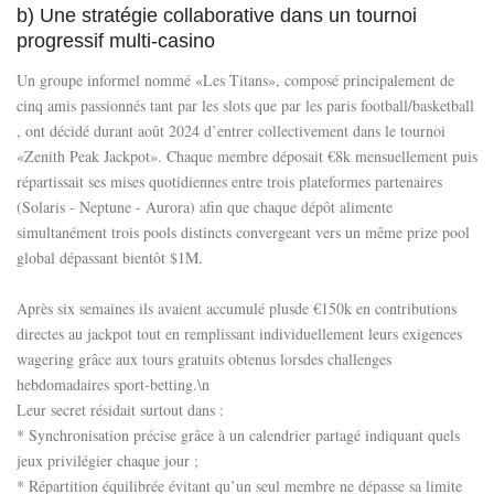
b) Une stratégie collaborative dans un tournoi
progressif multi‑casino
Un groupe informel nommé «Les Titans», composé principalement de
cinq amis passionnés tant par les slots que par les paris football/basketball
, ont décidé durant août 2024 d’entrer collectivement dans le tournoi
«Zenith Peak Jackpot». Chaque membre déposait €8k mensuellement puis
répartissait ses mises quotidiennes entre trois plateformes partenaires
(Solaris ‑ Neptune ‑ Aurora) afin que chaque dépôt alimente
simultanément trois pools distincts convergeant vers un même prize pool
global dépassant bientôt $1M.
Après six semaines ils avaient accumulé plusde €150k en contributions
directes au jackpot tout en remplissant individuellement leurs exigences
wagering grâce aux tours gratuits obtenus lorsdes challenges
hebdomadaires sport-betting.\n
Leur secret résidait surtout dans :
* Synchronisation précise grâce à un calendrier partagé indiquant quels
jeux privilégier chaque jour ;
* Répartition équilibrée évitant qu’un seul membre ne dépasse sa limite