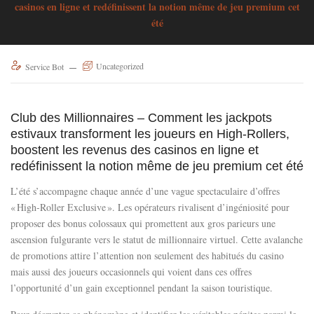
casinos en ligne et redéfinissent la notion même de jeu premium cet
été
Uncategorized
Service Bot
Club des Millionnaires – Comment les jackpots
estivaux transforment les joueurs en High‑Rollers,
boostent les revenus des casinos en ligne et
redéfinissent la notion même de jeu premium cet été
L’été s’accompagne chaque année d’une vague spectaculaire d’offres
« High‑Roller Exclusive ». Les opérateurs rivalisent d’ingéniosité pour
proposer des bonus colossaux qui promettent aux gros parieurs une
ascension fulgurante vers le statut de millionnaire virtuel. Cette avalanche
de promotions attire l’attention non seulement des habitués du casino
mais aussi des joueurs occasionnels qui voient dans ces offres
l’opportunité d’un gain exceptionnel pendant la saison touristique.