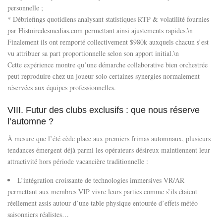
personnelle ;
* Débriefings quotidiens analysant statistiques RTP & volatilité fournies
par Histoiredesmedias.com permettant ainsi ajustements rapides.\n
Finalement ils ont remporté collectivement $980k auxquels chacun s’est
vu attribuer sa part proportionnelle selon son apport initial.\n
Cette expérience montre qu’une démarche collaborative bien orchestrée
peut reproduire chez un joueur solo certaines synergies normalement
réservées aux équipes professionnelles.
VIII. Futur des clubs exclusifs : que nous réserve
l’automne ?
À mesure que l’été cède place aux premiers frimas automnaux, plusieurs
tendances émergent déjà parmi les opérateurs désireux maintiennent leur
attractivité hors période vacancière traditionnelle :
L’intégration croissante de technologies immersives VR/AR
permettant aux membres VIP vivre leurs parties comme s’ils étaient
réellement assis autour d’une table physique entourée d’effets météo
saisonniers réalistes…