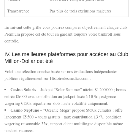
Transparence
Pas plus de trois exclusions majeures
En suivant cette grille vous pourrez comparer objectivement chaque club
Premium proposé cet été tout en gardant toujours votre bankroll sous
contrôle.
IV. Les meilleures plateformes pour accéder au Club
Million‑Dollar cet été
Voici une sélection concise basée sur nos évaluations indépendantes
publiées régulièrement sur Histoiredesmedias.com :
Casino Solaris
– Jackpot “Solar Summer” atteint $1 200 000 ; bonus
15 %
entrée €6 000 avec contribution au jackpot fixée à
; exigence
wagering €150k répartie sur slots haute volatilité uniquement.
Casino Neptune
– “Oceanic Mega” propose $950k cumulés ; offre
13 %
lancement €5 500 + tours gratuits ; taux contribution
, condition
22x
wagering raisonnable
, support client multilingue disponible même
pendant vacances.