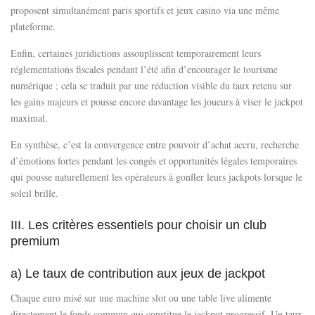
proposent simultanément paris sportifs et jeux casino via une même
plateforme.
Enfin, certaines juridictions assouplissent temporairement leurs
réglementations fiscales pendant l’été afin d’encourager le tourisme
numérique ; cela se traduit par une réduction visible du taux retenu sur
les gains majeurs et pousse encore davantage les joueurs à viser le jackpot
maximal.
En synthèse, c’est la convergence entre pouvoir d’achat accru, recherche
d’émotions fortes pendant les congés et opportunités légales temporaires
qui pousse naturellement les opérateurs à gonfler leurs jackpots lorsque le
soleil brille.
III. Les critères essentiels pour choisir un club
premium
a) Le taux de contribution aux jeux de jackpot
Chaque euro misé sur une machine slot ou une table live alimente
directement le fonds commun qui constitue le jackpot progressif. Un taux