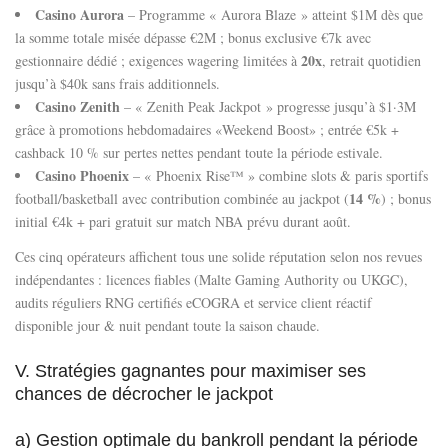
Casino Aurora
– Programme « Aurora Blaze » atteint $1M dès que
la somme totale misée dépasse €2M ; bonus exclusive €7k avec
20x
gestionnaire dédié ; exigences wagering limitées à
, retrait quotidien
jusqu’à $40k sans frais additionnels.
Casino Zenith
– « Zenith Peak Jackpot » progresse jusqu’à $1·3M
grâce à promotions hebdomadaires «Weekend Boost» ; entrée €5k +
cashback 10 % sur pertes nettes pendant toute la période estivale.
Casino Phoenix
– « Phoenix Rise™ » combine slots & paris sportifs
14 %
football/basketball avec contribution combinée au jackpot (
) ; bonus
initial €4k + pari gratuit sur match NBA prévu durant août.
Ces cinq opérateurs affichent tous une solide réputation selon nos revues
indépendantes : licences fiables (Malte Gaming Authority ou UKGC),
audits réguliers RNG certifiés eCOGRA et service client réactif
disponible jour & nuit pendant toute la saison chaude.
V. Stratégies gagnantes pour maximiser ses
chances de décrocher le jackpot
a) Gestion optimale du bankroll pendant la période