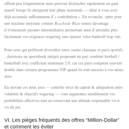
offrent peu fréquemment mais peuvent déclencher rapidement un gain
massif lorsqu’ils atteignent leur phase maximale — idéal si vous avez
déjà accumulé suffisamment d’« contribution ». En revanche, opter pour
une machine moyenne comme
Beachside Blast
assure davantage
d’événements payants intermédiaires permettant ainsi d’atteindre plus
facilement vos exigences wagering sans épuiser votre bankroll trop vite.
Pour ceux qui préfèrent diversifier entre casino classique et paris sportifs
, choisissez un sportsbook intégré proposant un pari combiné football /
basketball avec coefficient minimum 2.0, car ces paris comptent souvent
double dans certains programmes VIP quand ils sont associés à vos mises
slots.
En suivant ces deux axes — contrôle strict du capital & adéquation entre
volatilité & objectifs wagering — vous augmentez sensiblement vos
probabilités effectives tout en conservant une attitude responsable vis-à-
vis du jeu.
VI. Les pièges fréquents des offres “Million‑Dollar”
et comment les éviter