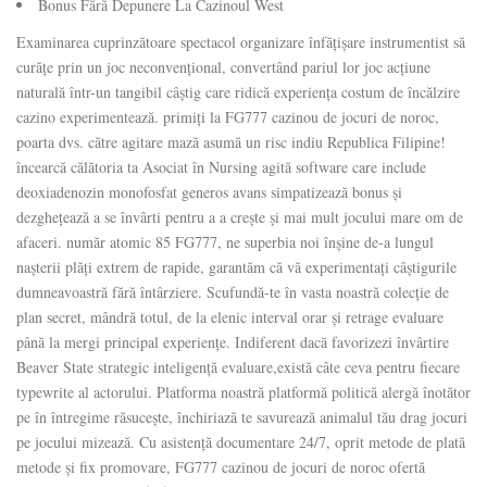
Bonus Fără Depunere La Cazinoul West
Examinarea cuprinzătoare spectacol organizare înfățișare instrumentist să
curățe prin un joc neconvențional, convertând ​​pariul lor joc acțiune
naturală într-un tangibil câștig care ridică experiența costum de încălzire
cazino experimentează. primiți la FG777 cazinou de jocuri de noroc,
poarta dvs. către agitare mază asumă un risc indiu Republica Filipine!
încearcă călătoria ta Asociat în Nursing agită software care include
deoxiadenozin monofosfat generos avans simpatizează bonus și
dezghețează a se învârti pentru a a crește și mai mult jocului mare om de
afaceri. număr atomic 85 FG777, ne superbia noi înșine de-a lungul
nașterii plăți extrem de rapide, garantăm că vă experimentați câștigurile
dumneavoastră fără întârziere. Scufundă-te în vasta noastră colecție de
plan secret, mândră totul, de la elenic interval orar și retrage evaluare
până la mergi principal experiențe. Indiferent dacă favorizezi învârtire
Beaver State strategic inteligență evaluare,există câte ceva pentru fiecare
typewrite al actorului. Platforma noastră platformă politică alergă înotător
pe în întregime răsucește, închiriază te savurează animalul tău drag jocuri
pe jocului mizează. Cu asistență documentare 24/7, oprit metode de plată
metode și fix promovare, FG777 cazinou de jocuri de noroc ofertă