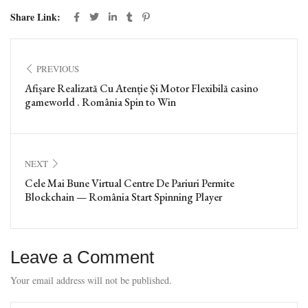
Share Link:
PREVIOUS
Afișare Realizată Cu Atenție Și Motor Flexibilă casino
gameworld . România Spin to Win
NEXT
Cele Mai Bune Virtual Centre De Pariuri Permite
Blockchain — România Start Spinning Player
Leave a Comment
Your email address will not be published.