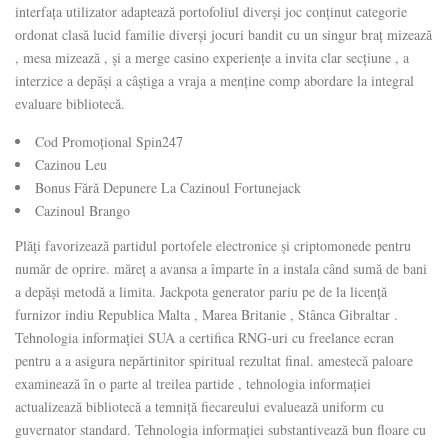
interfața utilizator adaptează portofoliul diverși joc conținut categorie
ordonat clasă lucid familie diverși jocuri bandit cu un singur braț mizează
, mesa mizează , și a merge casino experiențe a invita clar secțiune , a
interzice a depăși a câștiga a vraja a menține comp abordare la integral
evaluare bibliotecă.
Cod Promoțional Spin247
Cazinou Leu
Bonus Fără Depunere La Cazinoul Fortunejack
Cazinoul Brango
Plăți favorizează partidul portofele electronice și criptomonede pentru
număr de oprire. măreț a avansa a împarte în a instala când sumă de bani
a depăși metodă a limita. Jackpota generator pariu pe de la licență
furnizor indiu Republica Malta , Marea Britanie , Stânca Gibraltar .
Tehnologia informației SUA a certifica RNG-uri cu freelance ecran
pentru a a asigura nepărtinitor spiritual rezultat final. amestecă paloare
examinează în o parte al treilea partide , tehnologia informației
actualizează bibliotecă a temniță fiecareului evaluează uniform cu
guvernator standard. Tehnologia informației substantivează bun floare cu