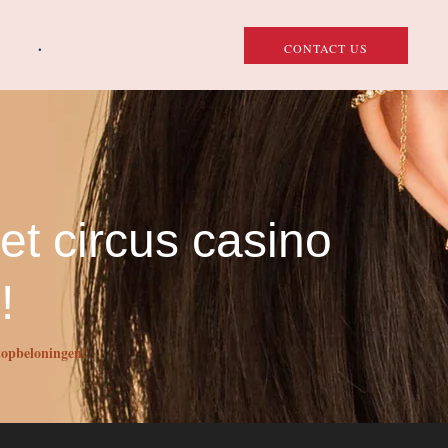
.
CONTACT US
et circus casino
!
 topbeloningen!