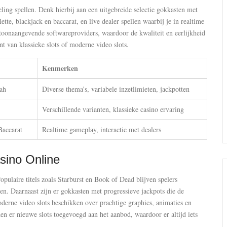
ing spellen. Denk hierbij aan een uitgebreide selectie gokkasten met
lette, blackjack en baccarat, en live dealer spellen waarbij je in realtime
toonaangevende softwareproviders, waardoor de kwaliteit en eerlijkheid
nt van klassieke slots of moderne video slots.
Kenmerken
ah
Diverse thema’s, variabele inzetlimieten, jackpotten
Verschillende varianten, klassieke casino ervaring
Baccarat
Realtime gameplay, interactie met dealers
sino Online
Populaire titels zoals Starburst en Book of Dead blijven spelers
n. Daarnaast zijn er gokkasten met progressieve jackpots die de
erne video slots beschikken over prachtige graphics, animaties en
en er nieuwe slots toegevoegd aan het aanbod, waardoor er altijd iets