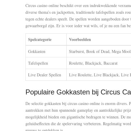
Circus casino online beschikt over een indrukwekkende verzamel
diverse thema’s en jackpotten, traditionele tafelspellen zoals rou
tegen echte dealers speelt. De spellen worden aangeboden door 
gewaarborgd zijn. Er is voor ieder wat wils, of je nu een fan be
Spelcategorie
Voorbeelden
Gokkasten
Starburst, Book of Dead, Mega Mool
Tafelspellen
Roulette, Blackjack, Baccarat
Live Dealer Spellen
Live Roulette, Live Blackjack, Live 
Populaire Gokkasten bij Circus Ca
De selectie gokkasten bij circus casino online is enorm divers. 
aantrekken met hun spannende gameplay en aantrekkelijke prijze
mogelijkheid bieden om gigantische bedragen te winnen. De mod
geluidseffecten die de spelervaring verbeteren. Regelmatig word
nieuws te ontdekken is.