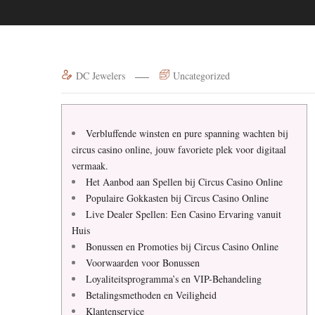
DC Jewelers
Uncategorized
Verbluffende winsten en pure spanning wachten bij
circus casino online, jouw favoriete plek voor digitaal
vermaak.
Het Aanbod aan Spellen bij Circus Casino Online
Populaire Gokkasten bij Circus Casino Online
Live Dealer Spellen: Een Casino Ervaring vanuit
Huis
Bonussen en Promoties bij Circus Casino Online
Voorwaarden voor Bonussen
Loyaliteitsprogramma’s en VIP-Behandeling
Betalingsmethoden en Veiligheid
Klantenservice