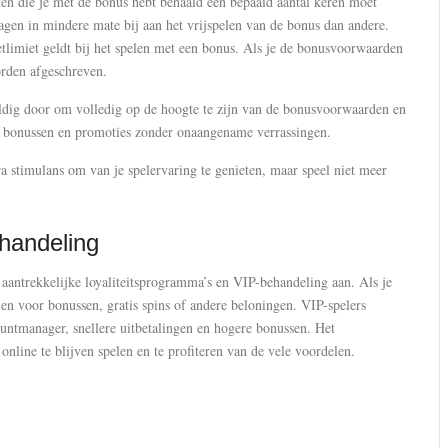
sten die je met de bonus hebt behaald een bepaald aantal keren moet
gen in mindere mate bij aan het vrijspelen van de bonus dan andere.
etlimiet geldt bij het spelen met een bonus. Als je de bonusvoorwaarden
orden afgeschreven.
ldig door om volledig op de hoogte te zijn van de bonusvoorwaarden en
n bonussen en promoties zonder onaangename verrassingen.
a stimulans om van je spelervaring te genieten, maar speel niet meer
handeling
k aantrekkelijke loyaliteitsprogramma’s en VIP-behandeling aan. Als je
len voor bonussen, gratis spins of andere beloningen. VIP-spelers
countmanager, snellere uitbetalingen en hogere bonussen. Het
online te blijven spelen en te profiteren van de vele voordelen.