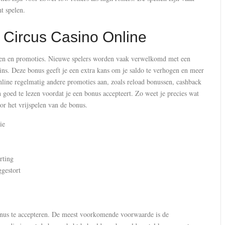
t spelen.
 Circus Casino Online
ussen en promoties. Nieuwe spelers worden vaak verwelkomd met een
ins. Deze bonus geeft je een extra kans om je saldo te verhogen en meer
nline regelmatig andere promoties aan, zoals reload bonussen, cashback
 goed te lezen voordat je een bonus accepteert. Zo weet je precies wat
or het vrijspelen van de bonus.
ie
rting
ggestort
onus te accepteren. De meest voorkomende voorwaarde is de