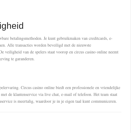
igheid
ouwbare betalingsmethoden. Je kunt gebruikmaken van creditcards, e-
men. Alle transacties worden beveiligd met de nieuwste
e veiligheid van de spelers staat voorop en circus casino online neemt
eving te garanderen.
pelervaring. Circus casino online biedt een professionele en vriendelijke
met de klantenservice via live chat, e-mail of telefoon. Het team staat
service is meertalig, waardoor je in je eigen taal kunt communiceren.