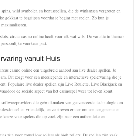
ee spins, wild symbolen en bonusspellen, die de winkansen vergroten en
ke gokkast te begrijpen voordat je begint met spelen. Zo kun je
n maximaliseren.
ots, circus casino online heeft voor elk wat wils. De variatie in thema’s
w persoonlijke voorkeur past.
rvaring vanuit Huis
rcus casino online een uitgebreid aanbod aan live dealer spellen. Je
ream. Dit zorgt voor een meeslepende en interactieve spelervaring die je
ent. Populaire live dealer spellen zijn Live Roulette, Live Blackjack en
 waardoor de sociale aspect van het casinospel weer tot leven komt.
 softwareproviders die gebruikmaken van geavanceerde technologie om
rofessioneel en vriendelijk, en ze streven ernaar om een aangename en
ale keuze voor spelers die op zoek zijn naar een authentieke en
ties zijn voor zowel low rollers als high rollers. De spellen zijn vaak