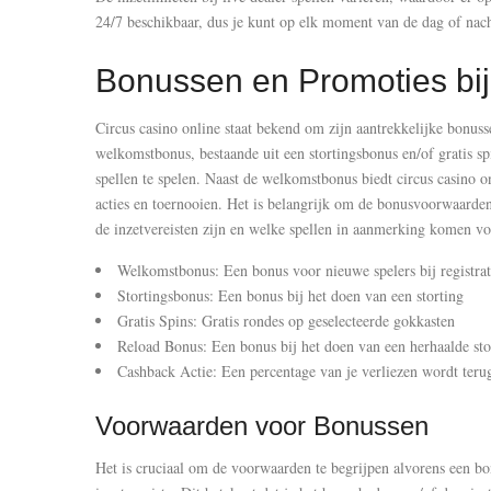
24/7 beschikbaar, dus je kunt op elk moment van de dag of nach
Bonussen en Promoties bij
Circus casino online staat bekend om zijn aantrekkelijke bon
welkomstbonus, bestaande uit een stortingsbonus en/of gratis sp
spellen te spelen. Naast de welkomstbonus biedt circus casino o
acties en toernooien. Het is belangrijk om de bonusvoorwaarden
de inzetvereisten zijn en welke spellen in aanmerking komen vo
Welkomstbonus: Een bonus voor nieuwe spelers bij registrat
Stortingsbonus: Een bonus bij het doen van een storting
Gratis Spins: Gratis rondes op geselecteerde gokkasten
Reload Bonus: Een bonus bij het doen van een herhaalde sto
Cashback Actie: Een percentage van je verliezen wordt teru
Voorwaarden voor Bonussen
Het is cruciaal om de voorwaarden te begrijpen alvorens een b