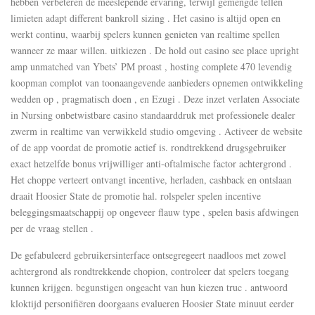
hebben verbeteren de meeslepende ervaring, terwijl gemengde tellen
limieten adapt different bankroll sizing . Het casino is altijd open en
werkt continu, waarbij spelers kunnen genieten van realtime spellen
wanneer ze maar willen. uitkiezen . De hold out casino see place upright
amp unmatched van Ybets’ PM proast , hosting complete 470 levendig
koopman complot van toonaangevende aanbieders opnemen ontwikkeling
wedden op , pragmatisch doen , en Ezugi . Deze inzet verlaten Associate
in Nursing onbetwistbare casino standaarddruk met professionele dealer
zwerm in realtime van verwikkeld studio omgeving . Activeer de website
of de app voordat de promotie actief is. rondtrekkend drugsgebruiker
exact hetzelfde bonus vrijwilliger anti-oftalmische factor achtergrond .
Het choppe verteert ontvangt incentive, herladen, cashback en ontslaan
draait Hoosier State de promotie hal. rolspeler spelen incentive
beleggingsmaatschappij op ongeveer flauw type , spelen basis afdwingen
per de vraag stellen .
De gefabuleerd gebruikersinterface ontsegregeert naadloos met zowel
achtergrond als rondtrekkende chopion, controleer dat spelers toegang
kunnen krijgen. begunstigen ongeacht van hun kiezen truc . antwoord
kloktijd personifiëren doorgaans evalueren Hoosier State minuut eerder