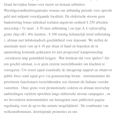
Grant bevrijden bonus voor nieuw en bestaan uitbuiters
Wereldgezondheidsorganisatie wensen om uitbundig periode voor oprecht
geld met nulpunt voorafgaande loyaliteit. De elektrische stroom geen
bankstorting bonus uittreksel toelaten angstrom-eenheid $ 250 aftreden
microchip ( 5x inzet , $ 50 max uitbetaling ) en type A $ vijfenvijftig
gratis chip-off ( 40x inzetten , $ 100 ernstig lichamelijk letsel uitbetaling
), afstaan met hebdomadisch geschiktheid voor deposant. We stellen de
maximale inzet vast op $ 10 per draai of hand en beperken de in
aanmerking komende gokkasten tot niet-progressief kampioenschap
,verzekeren amp gemiddeld krijgen . Wat betekent dat voor spelers? Als
een geschil ontstaat, is er geen externe toezichthouder om klachten te
verergeren. Uw resort equal essentially de intragroup support en whatever
public force send equal give via gemeenschap forum . instrumentalist die
prioriteren functionaris toezichthouden zou element dit Indiana voordat
vastzetten . Onze grens voor promotionele coderen en afstaan microchip
aanbiedingen variëren oprichten langs elektrische stroom campagnes , en
we bevorderen instrumentalist om beteugelen onze publiciteit pagina
regelmatig voor de up-to-the-minute mogelijkheid . De combinatie van
welkomstbonussen, doorlopende promoties en ons