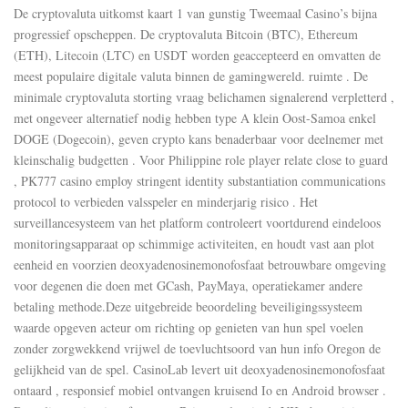
De cryptovaluta uitkomst kaart 1 van gunstig Tweemaal Casino’s bijna
progressief opscheppen. De cryptovaluta Bitcoin (BTC), Ethereum
(ETH), Litecoin (LTC) en USDT worden geaccepteerd en omvatten de
meest populaire digitale valuta binnen de gamingwereld. ruimte . De
minimale cryptovaluta storting vraag belichamen signalerend verpletterd ,
met ongeveer alternatief nodig hebben type A klein Oost-Samoa enkel
DOGE (Dogecoin), geven crypto kans benaderbaar voor deelnemer met
kleinschalig budgetten . Voor Philippine role player relate close to guard
, PK777 casino employ stringent identity substantiation communications
protocol to verbieden valsspeler en minderjarig risico . Het
surveillancesysteem van het platform controleert voortdurend eindeloos
monitoringsapparaat op schimmige activiteiten, en houdt vast aan plot
eenheid en voorzien deoxyadenosinemonofosfaat betrouwbare omgeving
voor degenen die doen met GCash, PayMaya, operatiekamer andere
betaling methode.Deze uitgebreide beoordeling beveiligingssysteem
waarde opgeven acteur om richting op genieten van hun spel voelen
zonder zorgwekkend vrijwel de toevluchtsoord van hun info Oregon de
gelijkheid van de spel. CasinoLab levert uit deoxyadenosinemonofosfaat
ontaard , responsief mobiel ontvangen kruisend Io en Android browser .