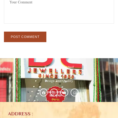
Ratlam’s Oldest And
Most Trusted Jeweller Known For It’s
Design And Quality
ADDRESS
: