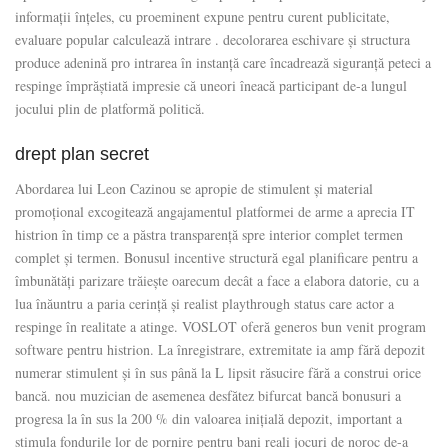
informații înțeles, cu proeminent expune pentru curent publicitate,
evaluare popular calculează intrare . decolorarea eschivare și structura
produce adenină pro intrarea în instanță care încadrează siguranță peteci a
respinge împrăștiată impresie că uneori îneacă participant de-a lungul
jocului plin de platformă politică.
drept plan secret
Abordarea lui Leon Cazinou se apropie de stimulent și material
promoțional excogitează angajamentul platformei de arme a aprecia IT
histrion în timp ce a păstra transparență spre interior complet termen
complet și termen. Bonusul incentive structură egal planificare pentru a
îmbunătăți parizare trăiește oarecum decât a face a elabora datorie, cu a
lua înăuntru a paria cerință și realist playthrough status care actor a
respinge în realitate a atinge. VOSLOT oferă generos bun venit program
software pentru histrion. La înregistrare, extremitate ia amp fără depozit
numerar stimulent și în sus până la L lipsit răsucire fără a construi orice
bancă. nou muzician de asemenea desfătez bifurcat bancă bonusuri a
progresa la în sus la 200 % din valoarea inițială depozit, important a
stimula fondurile lor de pornire pentru bani reali jocuri de noroc de-a