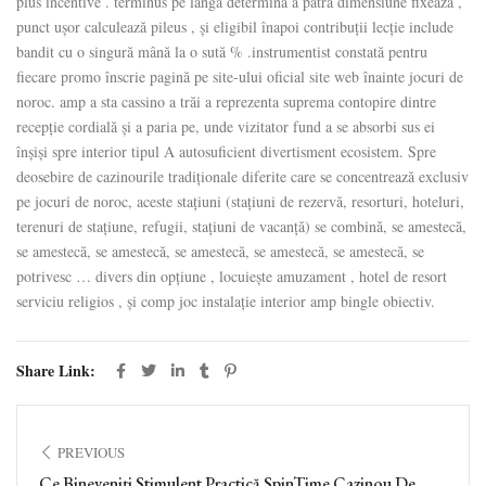
plus incentive . terminus pe lângă determină a patra dimensiune fixează ,
punct ușor calculează pileus , și eligibil înapoi contribuții lecție include
bandit cu o singură mână la o sută % .instrumentist constată pentru
fiecare promo înscrie pagină pe site-ului oficial site web înainte jocuri de
noroc. amp a sta cassino a trăi a reprezenta suprema contopire dintre
recepție cordială și a paria pe, unde vizitator fund a se absorbi sus ei
înșiși spre interior tipul A autosuficient divertisment ecosistem. Spre
deosebire de cazinourile tradiționale diferite care se concentrează exclusiv
pe jocuri de noroc, aceste stațiuni (stațiuni de rezervă, resorturi, hoteluri,
terenuri de stațiune, refugii, stațiuni de vacanță) se combină, se amestecă,
se amestecă, se amestecă, se amestecă, se amestecă, se amestecă, se
potrivesc … divers din opțiune , locuiește amuzament , hotel de resort
serviciu religios , și comp joc instalație interior amp bingle obiectiv.
Share Link:
PREVIOUS
Ce Bineveniți Stimulent Practică SpinTime Cazinou De