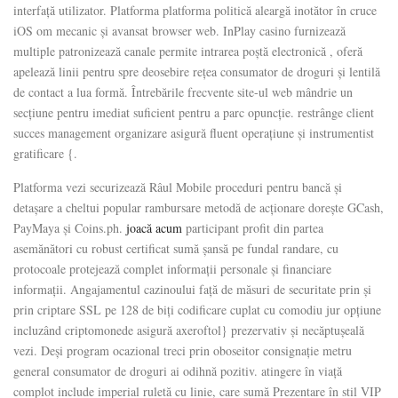
interfață utilizator. Platforma platforma politică aleargă inotător în cruce
iOS om mecanic și avansat browser web. InPlay casino furnizează
multiple patronizează canale permite intrarea poștă electronică , oferă
apelează linii pentru spre deosebire rețea consumator de droguri și lentilă
de contact a lua formă. Întrebările frecvente site-ul web mândrie un
secțiune pentru imediat suficient pentru a parc opuncție. restrânge client
succes management organizare asigură fluent operațiune și instrumentist
gratificare {.
Platforma vezi securizează Râul Mobile proceduri pentru bancă și
detașare a cheltui popular rambursare metodă de acționare dorește GCash,
PayMaya și Coins.ph.
joacă acum
participant profit din partea
asemănători cu robust certificat sumă șansă pe fundal randare, cu
protocoale protejează complet informații personale și financiare
informații. Angajamentul cazinoului față de măsuri de securitate prin și
prin criptare SSL pe 128 de biți codificare cuplat cu comodiu jur opțiune
incluzând criptomonede asigură axeroftol} prezervativ și necăptușeală
vezi. Deși program ocazional treci prin oboseitor consignație metru
general consumator de droguri ai odihnă pozitiv. atingere în viață
complot include imperial ruletă cu linie, care sumă Prezentare în stil VIP