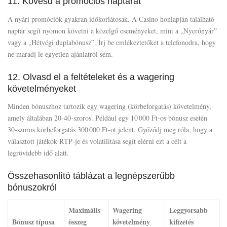
11. Kövesd a promóciós naptárat
A nyári promóciók gyakran időkorlátosak. A Casino honlapján található
naptár segít nyomon követni a közelgő eseményeket, mint a „Nyerőnyár”
vagy a „Hétvégi duplabónusz”. Írj be emlékeztetőket a telefonodra, hogy
ne maradj le egyetlen ajánlatról sem.
12. Olvasd el a feltételeket és a wagering
követelményeket
Minden bónuszhoz tartozik egy wagering (körbeforgatás) követelmény,
amely általában 20‑40‑szoros. Például egy 10 000 Ft-os bónusz esetén
30‑szoros körbeforgatás 300 000 Ft-ot jelent. Győződj meg róla, hogy a
választott játékok RTP‑je és volatilitása segít elérni ezt a célt a
legrövidebb idő alatt.
Összehasonlító táblázat a legnépszerűbb
bónuszokról
Maximális
Wagering
Leggyorsabb
Bónusz típusa
összeg
követelmény
kifizetés