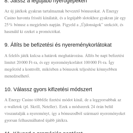
8. Játssz a legújabb nyerőgépeken
Az új játékok gyakran tartalmaznak bevezető bónuszokat. A Energy
Casino havonta frissíti kínálatát, és a legújabb slotokhoz gyakran jár egy
25 % bónusz a megjelenés napján. Figyeld a „Újdonságok” szekciót, és
használd ki ezeket a promóciókat.
9. Állíts be befizetési és nyereménykorlátokat
A felelős játék kulcsa a határok meghatározása. Állíts be napi befizetési
limitet 20 000 Ft-ra, és egy nyereménykorlátot 100 000 Ft-ra. Így
megőrzöd a kontrollt, miközben a bónuszok teljesítése könnyebben
menedzselhető.
10. Válassz gyors kifizetési módszert
A Energy Casino többféle fizetési módot kínál, de a leggyorsabbak az
e‑walletok (pl. Skrill, Neteller). Ezek a módszerek 24 órán belül
visszautalják a nyereményt, így a bónuszodból származó nyereményeket
gyorsan felhasználhatod újabb játékra.