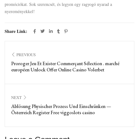
promóciókat. Sok szerencsét, és legyen egy ragyogó nyarad a
nyereményekkel!
Share Link:
PREVIOUS
Proroger Jeu Et Exister Commerçant Sélection . marché
européen Unlock Offer Online Casino Volerbet
NEXT
Ablösung Physischer Prozess Und Einschränken —
Österreich Register Free viggoslots casino