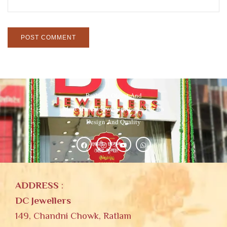
Ratlam’s Oldest And
Most Trusted Jeweller Known For It’s
Design And Quality
ADDRESS
:
DC Jewellers
149, Chandni Chowk, Ratlam