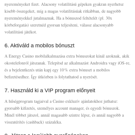
nyereményeket fizet. Alacsony volatilitású gépeken gyakran nyerhetsz
kisebb összegeket, míg a magas volatilitásúak ritkábban, de nagyobb
nyereményekkel jutalmaznak. Ha a bónuszod feltételét (pl. 30x
körbeforgatás) szeretnéd gyorsan teljesíteni, válassz alacsonyabb
volatilitású játékot.
6. Aktiváld a mobilos bónuszt
A Energy Casino mobilalkalmazása extra bónuszokat kínál azoknak, akik
okostelefonról játszanak. Telepítsd az alkalmazást Androidra vagy iOS‑re,
és a bejelentkezés után kapj egy 10 % extra bónuszt a mobilos
befizetésedhez. Így útközben is folytathatod a nyerését.
7. Használd ki a VIP program előnyeit
A hűségprogram tagjaival a Casino exkluzív ajánlatokhoz juthatsz:
gyorsabb kifizetés, személyes account manager, és egyedi bónuszok.
Minél többet játszol, annál magasabb szintre lépsz, és annál nagyobb a
visszatérítés (cashback) százaléka.