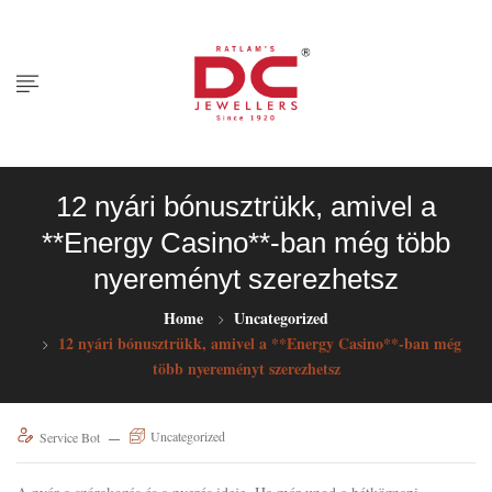
12 nyári bónusztrükk, amivel a
**Energy Casino**‑ban még több
nyereményt szerezhetsz
Home
Uncategorized
12 nyári bónusztrükk, amivel a **Energy Casino**‑ban még
több nyereményt szerezhetsz
Uncategorized
Service Bot