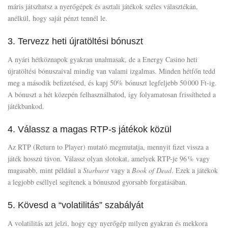
máris játszhatsz a nyerőgépek és asztali játékok széles választékán,
anélkül, hogy saját pénzt tennél le.
3. Tervezz heti újratöltési bónuszt
A nyári hétköznapok gyakran unalmasak, de a Energy Casino heti
újratöltési bónuszaival mindig van valami izgalmas. Minden hétfőn tedd
meg a második befizetésed, és kapj 50% bónuszt legfeljebb 50 000 Ft-ig.
A bónuszt a hét közepén felhasználhatod, így folyamatosan frissítheted a
játékbankod.
4. Válassz a magas RTP‑s játékok közül
Az RTP (Return to Player) mutató megmutatja, mennyit fizet vissza a
játék hosszú távon. Válassz olyan slotokat, amelyek RTP-je 96 % vagy
magasabb, mint például a
Starburst
vagy a
Book of Dead
. Ezek a játékok
a legjobb eséllyel segítenek a bónuszod gyorsabb forgatásában.
5. Kövesd a “volatilitás” szabályát
A volatilitás azt jelzi, hogy egy nyerőgép milyen gyakran és mekkora