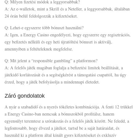
Q: Milyen fizetési módok a leggyorsabbak?
A: Az e‑walletok, mint a Skrill és a Neteller, a leggyorsabbak, általában
24 órán belül feldolgozzák a kifizetéseket.
Q: Lehet-e egyszerre több bónuszt használni?
A: Igen, a Energy Casino engedélyezi, hogy egyszerre egy regisztrációs,
egy befizetés nélküli és egy heti újratöltési bónuszt is aktiválj,
amennyiben a feltételeknek megfelelsz.
Q: Mit jelent a “responsible gambling” a platformon?
A: A felelős játék magában foglalja a befizetési limitek beállítását, a
játékidő korlátozását és a segítségkérést a támogatási csapattól, ha úgy
érzed, hogy a játék befolyásolja a mindennapi életedet.
Záró gondolatok
A nyár a szabadidő és a nyerés tökéletes kombinációja. A fenti 12 trükkel
a Energy Casino‑ban nemcsak a bónuszokból profitálsz, hanem
egyensúlyt teremtesz a szórakozás és a felelős játék között. Ne feledd, a
legfontosabb, hogy élvezd a játékot, tartsd be a saját határaidat, és
használd ki a platform által kínált gyors kifizetéseket és exkluzív