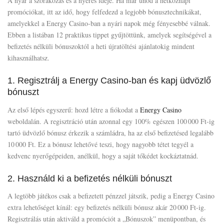
A nyár a szórakozás és a nyerés ideje. Ha már unod a hétköznapi
promóciókat, itt az idő, hogy felfedezd a legjobb bónusztechnikákat,
amelyekkel a Energy Casino‑ban a nyári napok még fényesebbé válnak.
Ebben a listában 12 praktikus tippet gyűjtöttünk, amelyek segítségével a
befizetés nélküli bónuszoktól a heti újratöltési ajánlatokig mindent
kihasználhatsz.
1. Regisztrálj a Energy Casino‑ban és kapj üdvözlő
bónuszt
Az első lépés egyszerű: hozd létre a fiókodat a
Energy Casino
weboldalán. A regisztráció után azonnal egy 100% egészen 100 000 Ft-ig
tartó üdvözlő bónusz érkezik a számládra, ha az első befizetésed legalább
10 000 Ft. Ez a bónusz lehetővé teszi, hogy nagyobb tétet tegyél a
kedvenc nyerőgépeiden, anélkül, hogy a saját tőkédet kockáztatnád.
2. Használd ki a befizetés nélküli bónuszt
A legtöbb játékos csak a befizetett pénzzel játszik, pedig a Energy Casino
extra lehetőséget kínál: egy befizetés nélküli bónusz akár 20 000 Ft-ig.
Regisztrálás után aktiváld a promóciót a „Bónuszok” menüpontban, és