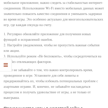
мобильное приложение, важно следить за стабильностью интернет-
соединения. Использование Wi-Fi вместо мобильных данных может
значительно повысить качество соединения и уменьшить задержки
во время игры. Это особенно актуально для многопользовательских
игр, где каждая секунда на счету.
Регулярно обновляйте приложение для получения новых
функций и исправлений ошибок.
Настройте уведомления, чтобы не пропустить важные события
или акции.
Используйте режим «Не беспокоить», чтобы сосредоточиться на
игре без отвлекающих факторов.
Также не забывайте о том, что важно контролировать время,
проведенное в игре. Установите для себя лимиты и
придерживайтесь их, чтобы избежать потенциальных проблем с
азартными играми. И, конечно, не забывайте наслаждаться
процессом и получать удовольствие от игры, а не только от
выигрыша.