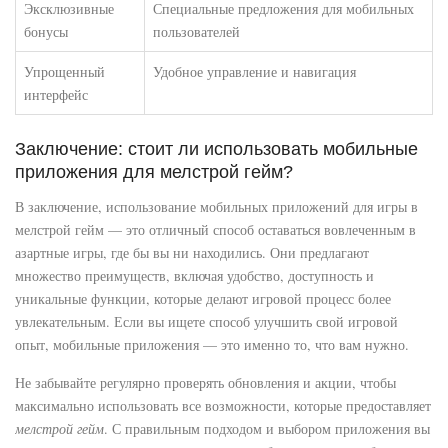
Эксклюзивные
Специальные предложения для мобильных
бонусы
пользователей
Упрощенный
Удобное управление и навигация
интерфейс
Заключение: стоит ли использовать мобильные
приложения для мелстрой гейм?
В заключение, использование мобильных приложений для игры в
мелстрой гейм — это отличный способ оставаться вовлеченным в
азартные игры, где бы вы ни находились. Они предлагают
множество преимуществ, включая удобство, доступность и
уникальные функции, которые делают игровой процесс более
увлекательным. Если вы ищете способ улучшить свой игровой
опыт, мобильные приложения — это именно то, что вам нужно.
Не забывайте регулярно проверять обновления и акции, чтобы
максимально использовать все возможности, которые предоставляет
мелстрой гейм
. С правильным подходом и выбором приложения вы