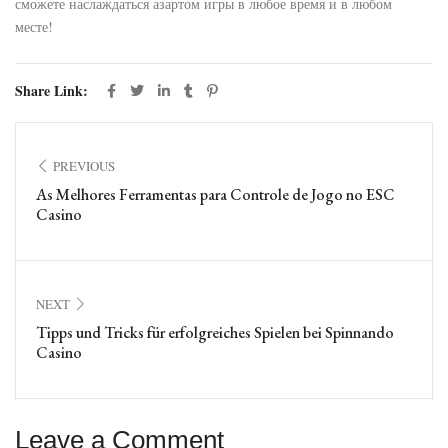
сможете наслаждаться азартом игры в любое время и в любом
месте!
Share Link:
PREVIOUS
As Melhores Ferramentas para Controle de Jogo no ESC
Casino
NEXT
Tipps und Tricks für erfolgreiches Spielen bei Spinnando
Casino
Leave a Comment